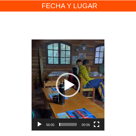
FECHA Y LUGAR
ReProductor
de
vídeo
00:00
00:56