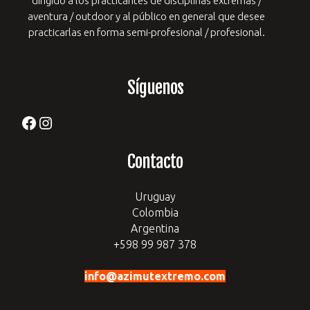
dirigido a los practicantes de
disciplinas extremas /
aventura / outdoor y al público en general que desee
practicarlas en forma semi-profesional / profesional.
Síguenos
Facebook
Instagram
Contacto
Uruguay
Colombia
Argentina
+598 99 987 378
info@azimutextremo.com