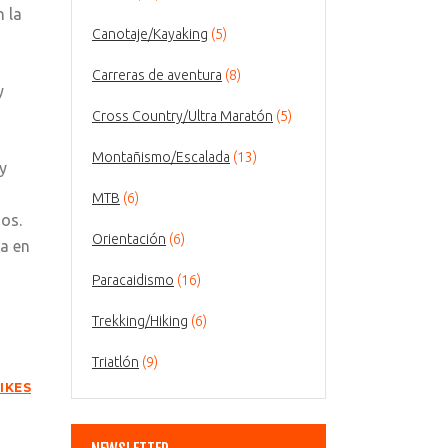
n la
Canotaje/Kayaking
(5)
Carreras de aventura
(8)
y
Cross Country/Ultra Maratón
(5)
Montañismo/Escalada
(13)
y
MTB
(6)
dos.
Orientación
(6)
ia en
Paracaidismo
(16)
Trekking/Hiking
(6)
Triatlón
(9)
LIKES