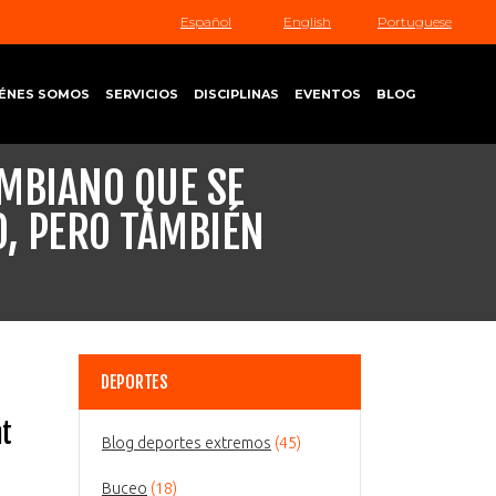
Español
English
Portuguese
ÉNES SOMOS
SERVICIOS
DISCIPLINAS
EVENTOS
BLOG
OMBIANO QUE SE
, PERO TAMBIÉN
DEPORTES
nt
Blog deportes extremos
(45)
Buceo
(18)