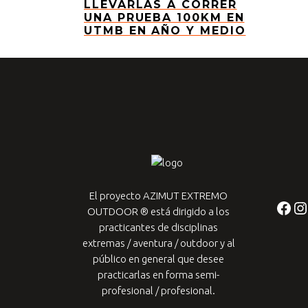
LLEVARLAS A CORRER
UNA PRUEBA 100KM EN
UTMB EN AÑO Y MEDIO
El proyecto AZIMUT EXTREMO
Fac
In
OUTDOOR ® está dirigido a los
practicantes de
disciplinas
extremas / aventura / outdoor y al
público en general que desee
practicarlas en forma semi-
profesional / profesional.