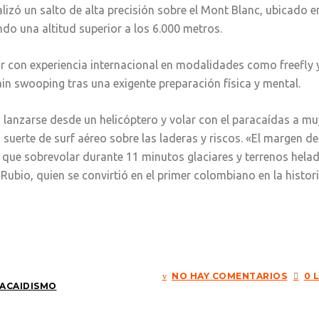
izó un salto de alta precisión sobre el Mont Blanc, ubicado e
ando una altitud superior a los 6.000 metros.
tor con experiencia internacional en modalidades como freefly 
ain swooping tras una exigente preparación física y mental.
ó lanzarse desde un helicóptero y volar con el paracaídas a mu
suerte de surf aéreo sobre las laderas y riscos. «El margen de
ay que sobrevolar durante 11 minutos glaciares y terrenos hela
ubio, quien se convirtió en el primer colombiano en la histor
NO HAY COMENTARIOS
0 
ACAIDISMO