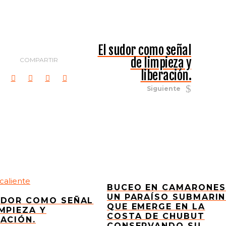
El sudor como señal
de limpieza y
COMPARTIR
liberación.
Siguiente
BUCEO EN CAMARONES
UN PARAÍSO SUBMARI
UDOR COMO SEÑAL
QUE EMERGE EN LA
IMPIEZA Y
COSTA DE CHUBUT
RACIÓN.
CONSERVANDO SU