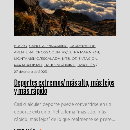
BUCEO
,
CANOTAJE/KAYAKING
,
CARRERAS DE
AVENTURA
,
CROSS COUNTRY/ULTRA MARATÓN
,
MONTAÑISMO/ESCALADA
,
MTB
,
ORIENTACIÓN
,
PARACAIDISMO
,
TREKKING/HIKING
,
TRIATLÓN
27 de enero de 2023
Deportes extremos/ más alto, más lejos
y más rápido
Casi cualquier deporte puede convertirse en un
deporte extremo, fiel al lema "más alto, más
rápido, más lejos" de lo que realmente se prete...